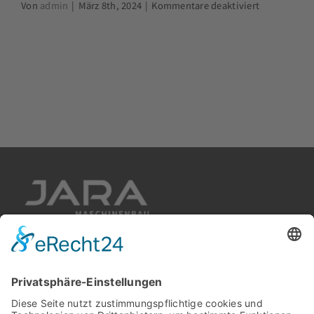
für
Von
admin
|
März 8th, 2024
|
Kommentare deaktiviert
Broschüre
Judith
Brake
JARA Maschinenbau GmbH
ADRESSE
Gewerbeweg 1