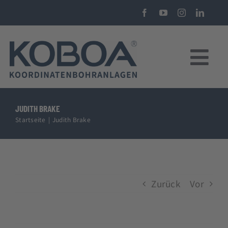
Zum
Inhalt
springen
Tog
Nav
KOBOA KBA40 CNC-Koordinatenbohranlage
JUDITH BRAKE
Startseite
Judith Brake
Über uns
Beratung
Zurück
Vor
Förderungen
Kostenkalkulator