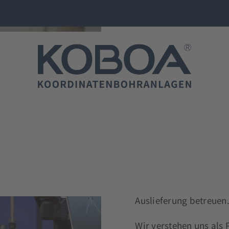
UNSERE PHILOSOPH
GEMEIN
QUALITÄ
In unserem Herzen sch
haben wir eine Philoso
Prinzipien. Engagement
Bausteine die in jede
GESCHICHTE
Auslieferung betreuen
Gewachsene Tradition!
Wir verstehen uns als 