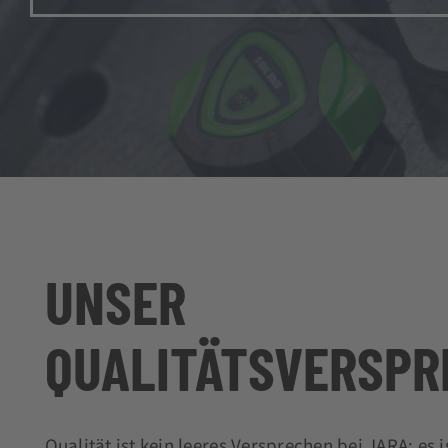
UNSER
QUALITÄTSVERSPR
Qualität ist kein leeres Versprechen bei JARA; es 