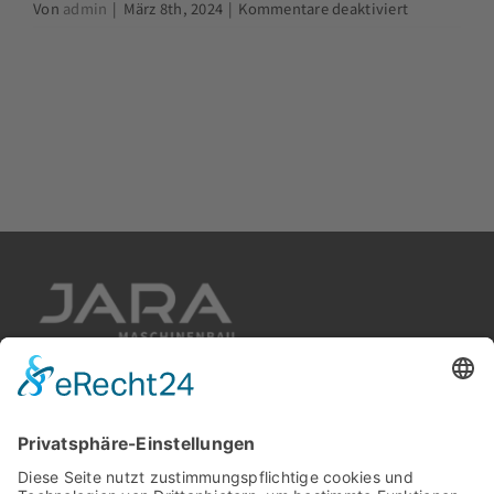
für
Von
admin
|
März 8th, 2024
|
Kommentare deaktiviert
Broschüre
Manuel
Grave
JARA Maschinenbau GmbH
ADRESSE
Gewerbeweg 1