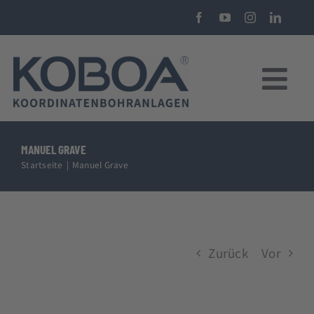
Zum
Inhalt
springen
Tog
Nav
KOBOA KBA40 CNC-Koordinatenbohranlage
MANUEL GRAVE
Startseite
Manuel Grave
Über uns
Beratung
Zurück
Vor
Förderungen
Kostenkalkulator