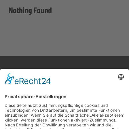
Broschüre
Nothing Found
JARA Maschinenbau GmbH
ADRESSE
Gewerbeweg 1
26901 Rastdorf