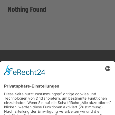
Broschüre
Nothing Found
JARA Maschinenbau GmbH
ADRESSE
Gewerbeweg 1
26901 Rastdorf