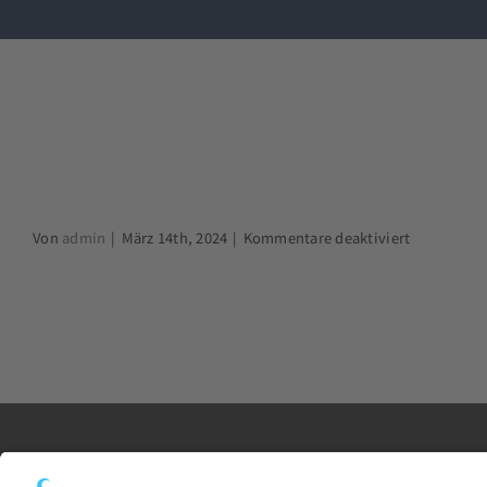
für
Von
admin
|
März 14th, 2024
|
Kommentare deaktiviert
DIN
EN
ISO
3834_2
2025