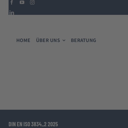
Zum
Inhalt
springen
HOME
ÜBER UNS
BERATUNG
PHILOSOPHIE
Wie wir denken und was uns wichtig ist!
DIN EN ISO 3834_2 2025