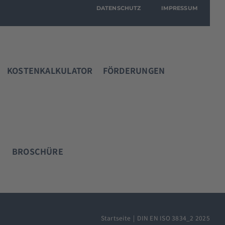
DATENSCHUTZ
IMPRESSUM
KOSTENKALKULATOR
FÖRDERUNGEN
BROSCHÜRE
KONTAKT
Immer den richtigen Ansprechpartner!
Startseite
DIN EN ISO 3834_2 2025