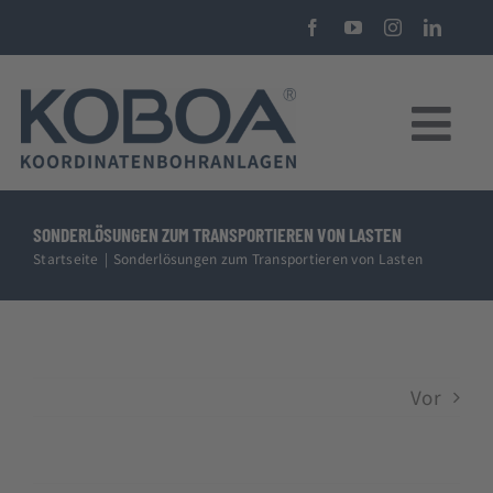
Zum
Inhalt
springen
Tog
Nav
KOBOA KBA40 CNC-Koordinatenbohranlage
SONDERLÖSUNGEN ZUM TRANSPORTIEREN VON LASTEN
Startseite
Sonderlösungen zum Transportieren von Lasten
Über uns
Beratung
Vor
Förderungen
Kostenkalkulator