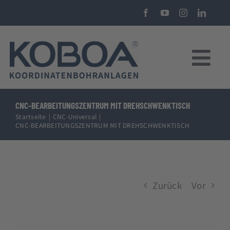
Zum
Inhalt
springen
Tog
Nav
KOBOA KBA40 CNC-Koordinatenbohranlage
CNC-BEARBEITUNGSZENTRUM MIT DREHSCHWENKTISCH
Startseite
CNC-Universal
CNC-BEARBEITUNGSZENTRUM MIT DREHSCHWENKTISCH
Über uns
Beratung
Zurück
Vor
Förderungen
Kostenkalkulator